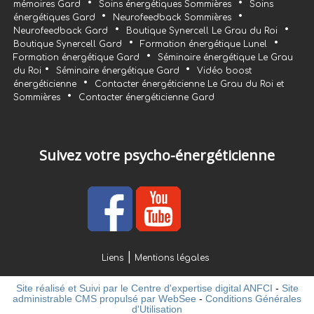
•
•
mémoires Gard
Soins énergétiques Sommières
Soins
•
•
énergétiques Gard
Neurofeedback Sommières
•
•
Neurofeedback Gard
Boutique Synercell Le Grau du Roi
•
•
Boutique Synercell Gard
Formation énergétique Lunel
•
Formation énergétique Gard
Séminaire énergétique Le Grau
•
•
du Roi
Séminaire énergétique Gard
Vidéo boost
•
énergéticienne
Contacter énergéticienne Le Grau du Roi et
•
Sommières
Contacter énergéticienne Gard
Suivez votre psycho-énergéticienne
Liens
Mentions légales
Site réalisé et Suivi par le Centre d'expertise digital ANFCI
-
Site
administrable CMS propulsé par WebSee
-
Conditions Générales
d'Utilisation