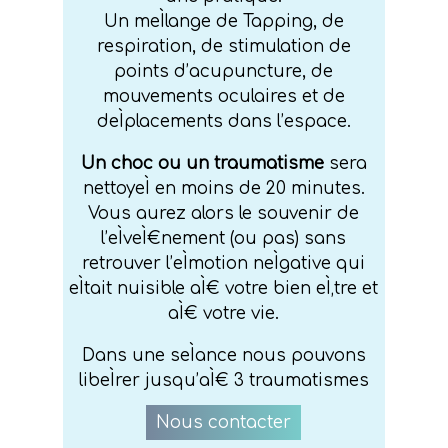
Un meÌlange de Tapping, de
respiration, de stimulation de
points
d’acupuncture,
de
mouvements oculaires et de
deÌplacements dans
l’espace.
Un choc ou un traumatisme
sera
nettoyeÌ en moins de 20 minutes.
Vous aurez alors le souvenir de
l’eÌveÌ€nement
(ou pas) sans
retrouver
l’eÌmotion
neÌgative qui
eÌtait nuisible aÌ€ votre bien eÌ‚tre et
aÌ€ votre vie.
Dans une seÌance nous pouvons
libeÌrer jusqu’aÌ€ 3 traumatismes
Nous contacter