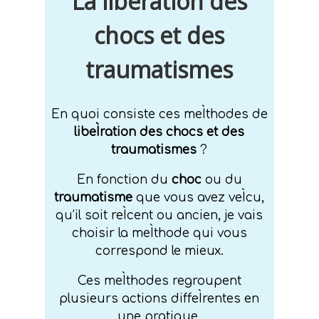
La libération des
chocs et des
traumatismes
En quoi consiste ces meÌthodes de
libeÌration des chocs et des
traumatismes
?
En fonction du
choc
ou du
traumatisme
que vous avez veÌcu,
qu’il soit
reÌcent ou ancien, je vais
choisir la meÌthode qui vous
correspond le mieux.
Ces meÌthodes regroupent
plusieurs actions diffeÌrentes en
une pratique.