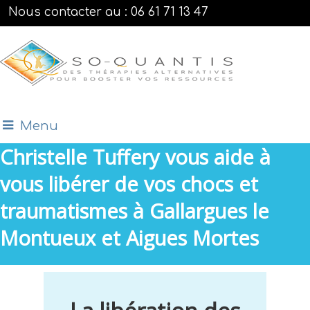
Nous contacter au : 06 61 71 13 47
Menu
Christelle Tuffery vous aide à
vous libérer de vos chocs et
traumatismes à Gallargues le
Montueux et Aigues Mortes