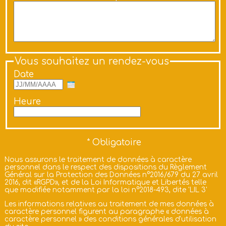
Vous souhaitez un rendez-vous
Date
Heure
Nous assurons le traitement de données à caractère
personnel dans le respect des dispositions du Règlement
Général sur la Protection des Données n°2016/679 du 27 avril
2016, dit «RGPD», et de la Loi Informatique et Libertés telle
que modifiée notamment par la loi n°2018-493, dite 'LIL 3'
Les informations relatives au traitement de mes données à
caractère personnel figurent au paragraphe «
données à
caractère personnel
» des
conditions générales d'utilisation