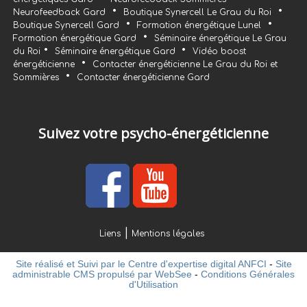
•
•
Neurofeedback Gard
Boutique Synercell Le Grau du Roi
•
•
Boutique Synercell Gard
Formation énergétique Lunel
•
Formation énergétique Gard
Séminaire énergétique Le Grau
•
•
du Roi
Séminaire énergétique Gard
Vidéo boost
•
énergéticienne
Contacter énergéticienne Le Grau du Roi et
•
Sommières
Contacter énergéticienne Gard
Suivez votre psycho-énergéticienne
Liens
Mentions légales
Site réalisé et Suivi par le Centre d'expertise digital ANFCI
-
Site
administrable CMS propulsé par WebSee
-
Conditions Générales
d'Utilisation