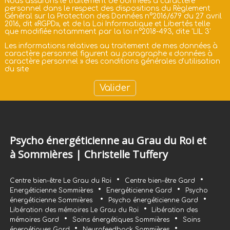
Nous assurons le traitement de données à caractère
personnel dans le respect des dispositions du Règlement
Général sur la Protection des Données n°2016/679 du 27 avril
2016, dit «RGPD», et de la Loi Informatique et Libertés telle
que modifiée notamment par la loi n°2018-493, dite 'LIL 3'
Les informations relatives au traitement de mes données à
caractère personnel figurent au paragraphe «
données à
caractère personnel
» des
conditions générales d'utilisation
du site
Psycho énergéticienne au Grau du Roi et
à Sommières | Christelle Tuffery
•
•
Centre bien-être Le Grau du Roi
Centre bien-être Gard
•
•
Energéticienne Sommières
Energéticienne Gard
Psycho
•
•
énergéticienne Sommières
Psycho énergéticienne Gard
•
Libération des mémoires Le Grau du Roi
Libération des
•
•
mémoires Gard
Soins énergétiques Sommières
Soins
•
•
énergétiques Gard
Neurofeedback Sommières