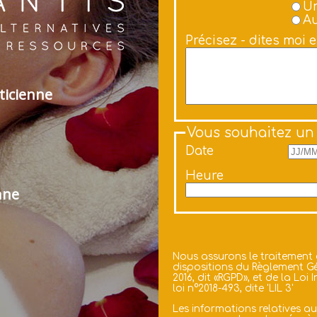
Un
Au
Précisez - dites moi 
ticienne
Vous souhaitez un
Date
Heure
nne
Nous assurons le traitement
dispositions du Règlement Gé
2016, dit «RGPD», et de la Lo
loi n°2018-493, dite 'LIL 3'
Les informations relatives a