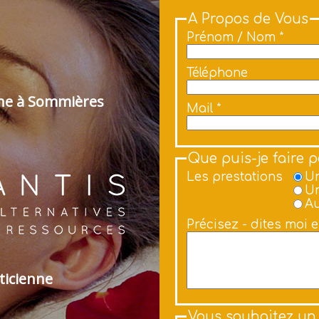
A Propos de Vous
Prénom / Nom *
Téléphone
nne à Sommières
Mail *
Que puis-je faire 
Les prestations
Un
Un
Au
Précisez - dites moi 
ticienne
Vous souhaitez un