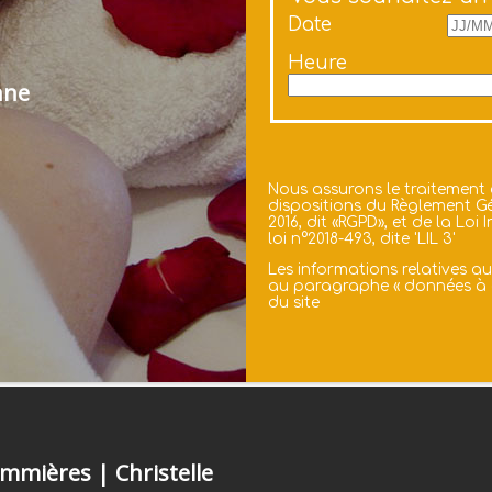
Date
Heure
nne
Nous assurons le traitement
dispositions du Règlement Gé
2016, dit «RGPD», et de la Lo
loi n°2018-493, dite 'LIL 3'
Les informations relatives a
au paragraphe «
données à 
du site
mmières | Christelle