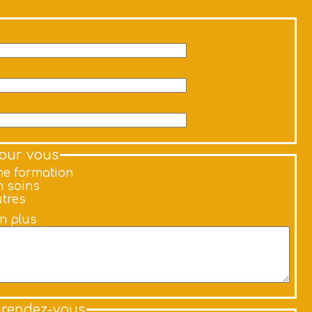
pour vous
e formation
 soins
tres
en plus
 rendez-vous