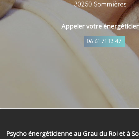
30250 Sommières
Appeler votre énergéticie
06 61 71 13 47
Psycho énergéticienne au Grau du Roi et à So