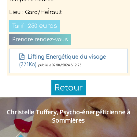
Lieu
:
Gard/HeÌrault
euros
Tarif : 250
Prendre rendez-vous
Lifting Energétique du visage
(271Ko)
publié le 02/04/2024 à 12:25
Retour
Christelle Tuffery, Psycho-énergéticienne à
Sommières