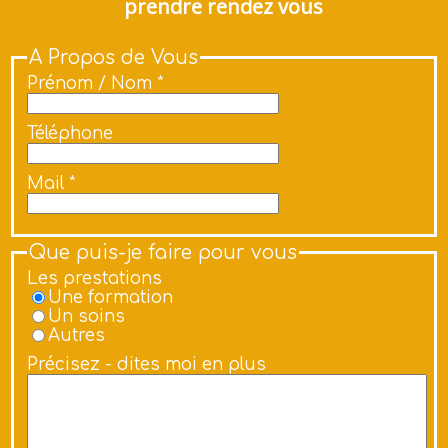
prendre rendez vous
A Propos de Vous
Prénom / Nom *
Téléphone
Mail *
Que puis-je faire pour vous
Les prestations
Une formation
Un soins
Autres
Précisez - dites moi en plus