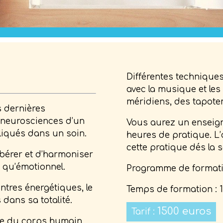
Différentes technique
avec la musique et les 
méridiens, des tapote
s dernières
 neurosciences d’un
Vous aurez un enseig
liqués dans un soin.
heures de pratique. L’
cette pratique dés la s
ibérer et d’harmoniser
 qu’émotionnel.
Programme de formatio
entres énergétiques, le
Temps de formation : 
 dans sa totalité.
1500 euros
Tarif :
le du corps humain