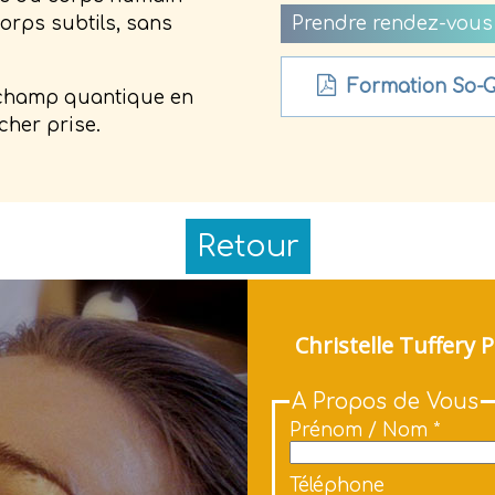
Prendre rendez-vous
corps subtils, sans
Formation So-
u champ quantique en
lâcher prise.
Retour
Christelle Tuffery
A Propos de Vous
Prénom / Nom *
Téléphone