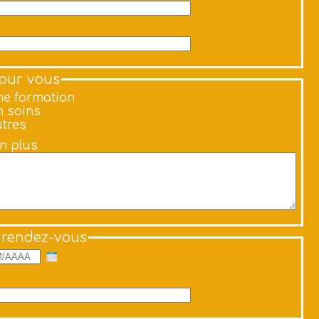
pour vous
e formation
 soins
tres
en plus
 rendez-vous