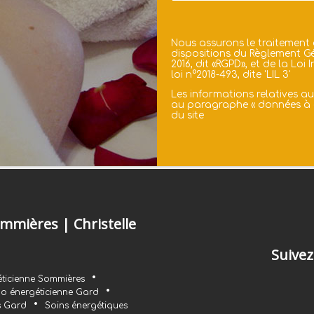
Nous assurons le traitement
dispositions du Règlement Gé
2016, dit «RGPD», et de la Lo
loi n°2018-493, dite 'LIL 3'
Les informations relatives a
au paragraphe «
données à 
du site
mmières | Christelle
Suivez
•
ticienne Sommières
•
o énergéticienne Gard
•
s Gard
Soins énergétiques