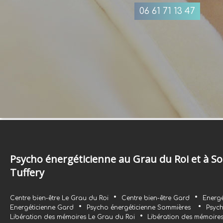
06 61 71 13 47
Psycho énergéticienne au Grau du Roi et à So
Tuffery
•
•
Centre bien-être Le Grau du Roi
Centre bien-être Gard
Energé
•
•
Energéticienne Gard
Psycho énergéticienne Sommières
Psych
•
Libération des mémoires Le Grau du Roi
Libération des mémoire