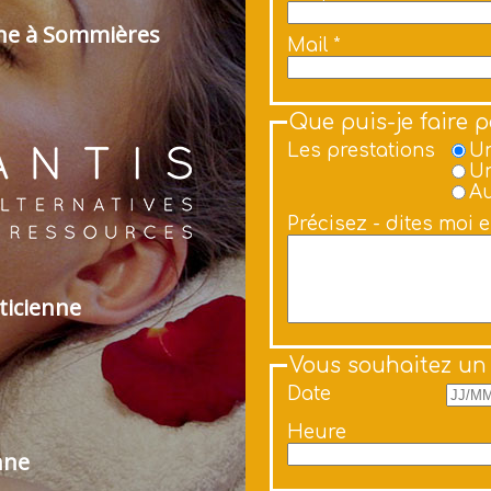
nne à Sommières
Mail *
Que puis-je faire 
Les prestations
Un
Un
Au
Précisez - dites moi 
ticienne
Vous souhaitez un
Date
Heure
nne